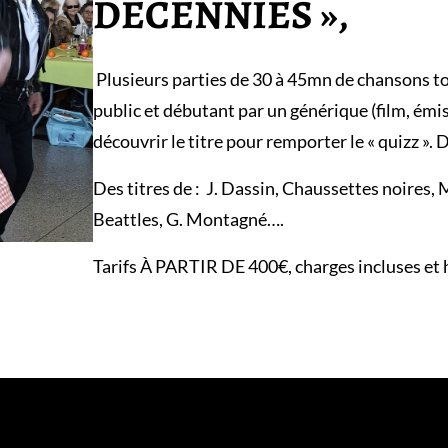
DECENNIES »,
Plusieurs parties de 30 à 45mn de chansons to
public et débutant par un générique (film, émi
découvrir le titre pour remporter le « quizz ».
Des titres de : J. Dassin, Chaussettes noires, M
Beattles, G. Montagné….
Tarifs À PARTIR DE 400€, charges incluses et h